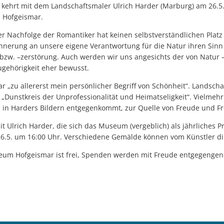
s kehrt mit dem Landschaftsmaler Ulrich Harder (Marburg) am 26.5
 Hofgeismar.
r Nachfolge der Romantiker hat keinen selbstverständlichen Platz 
nnerung an unsere eigene Verantwortung für die Natur ihren Sinn i
w. –zerstörung. Auch werden wir uns angesichts der von Natur – 
gehörigkeit eher bewusst.
ar „zu allererst mein persönlicher Begriff von Schönheit“. Landscha
n „Dunstkreis der Unprofessionalität und Heimatseligkeit“. Vielme
ns in Harders Bildern entgegenkommt, zur Quelle von Freude und Fr
 Ulrich Harder, die sich das Museum (vergeblich) als jährliches
26.5. um 16:00 Uhr. Verschiedene Gemälde können vom Künstler d
useum Hofgeismar ist frei, Spenden werden mit Freude entgegeng