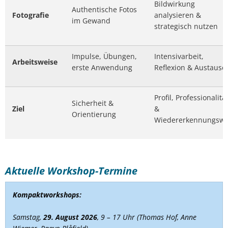
Bildwirkung
Authentische Fotos
Fotografie
analysieren &
im Gewand
strategisch nutzen
Impulse, Übungen,
Intensivarbeit,
Arbeitsweise
erste Anwendung
Reflexion & Austausc
Profil, Professionalitä
Sicherheit &
Ziel
&
Orientierung
Wiedererkennungswe
Aktuelle Workshop-Termine
Kompaktworkshops:
Samstag,
29. August
2026
, 9 – 17 Uhr (Thomas Hof, Anne