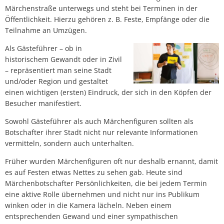
Bürgerversammlungen
Märchenstraße unterwegs und steht bei Terminen in der
Dorfgemeinschaftshäuser
Städtische Gremien
Natur erleben
Bauleitplanung
Öffentlichkeit. Hierzu gehören z. B. Feste, Empfänge oder die
Teilnahme an Umzügen.
Haushaltsplan & Jahresabschluss
Stagemobil
Schwimmbäder
Planung & Bauen
Als Gästeführer – ob in
KOMPaSS
Wasseranalyse
historischem Gewandt oder in Zivil
Märchen & Sagen
Lokales Bündnis "Wir für Hofgeismar"
– repräsentiert man seine Stadt
Ortsrecht
Energieberatung
und/oder Region und gestaltet
Märchenakademie
Bau & Gewerbeflächen
einen wichtigen (ersten) Eindruck, der sich in den Köpfen der
Ratsinformation
Besucher manifestiert.
Trauungen
Stadtplan
Dorfentwicklung
Sowohl Gästeführer als auch Märchenfiguren sollten als
Hinweisgeberschutzgesetz
Anmietung von Räumlichkeiten
Unterkunft und Gastronomie
Stadtentwicklung
Botschafter ihrer Stadt nicht nur relevante Informationen
vermitteln, sondern auch unterhalten.
Vereine
Lärmaktionsplanung
Früher wurden Märchenfiguren oft nur deshalb ernannt, damit
es auf Festen etwas Nettes zu sehen gab. Heute sind
Hochwasser & Starkregen
Märchenbotschafter Persönlichkeiten, die bei jedem Termin
eine aktive Rolle übernehmen und nicht nur ins Publikum
Klima & Umwelt
winken oder in die Kamera lächeln. Neben einem
entsprechenden Gewand und einer sympathischen