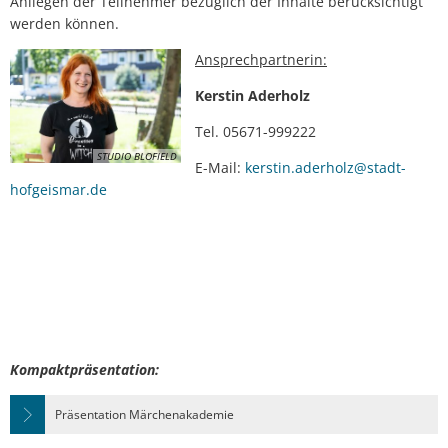
Anliegen der Teilnehmer bezüglich der Inhalte berücksichtigt
werden können.
Ansprechpartnerin:
Kerstin Aderholz
Tel. 05671-999222
STUDIO BLOFIELD
E-Mail:
kerstin.aderholz@stadt-
hofgeismar.de
Kompaktpräsentation:
Präsentation Märchenakademie