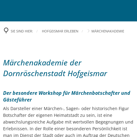
RATHAUS
RUNDUM VERSORGT
Bürgermeister
SIE SIND HIER:
HOFGEISMAR ERLEBEN
MÄRCHENAKADEMIE
KURZ & BÜNDIG
Öffnungszeiten
Abfallentsorgung
HOFGEISMAR ERLEBEN
Öffentliche Bekanntmachungen
Stadtbücherei
Zahlen und Fakten
Märchenakademie
Märchenakademie der
Pressemitteilungen
WIRTSCHAFT & BAUEN
Dornröschenstadt Hofgeismar
Kinder- und Jugendlichenbetreuung
Kirchen
Besondere Tipps
Digitales Rathaus
Fundbüro
Ortsteile
Tourismus
Förderprogramme
Der besondere Workshop für Märchenbotschafter und
Stellenausschreibung
Gästeführer
Stadtbus
Stadtgeschichte
Veranstaltungen
Städtische Ausschreibungen
Als Darsteller einer Märchen-, Sagen- oder historischen Figur
Bürgerpreis
Notdienste
Stadt-Logo
Botschafter der eigenen Heimatstadt zu sein, ist eine
Kooperationspartner
Städtische Versteigerungen
abwechslungsreiche Aufgabe mit wertvollen Begegnungen und
Bürgerservice
Feuerwehren
Erlebnissen. In der Rolle einer besonderen Persönlichkeit ist
Städtepartnerschaft
Museen
Aktuelle Bauprojekte
man im Dienst der Stadt oder auch im Auftrag der Deutschen