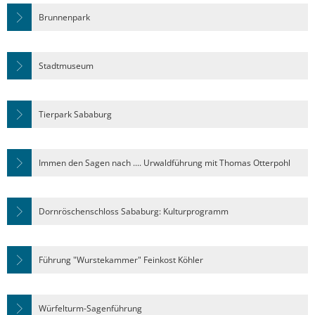
Bürgerversammlungen
Dorfgemeinschaftshäuser
Städtische Gremien
Natur erleben
Brunnenpark
Bauleitplanung
Haushaltsplan & Jahresabschluss
Stagemobil
Schwimmbäder
Planung & Bauen
Stadtmuseum
KOMPaSS
Wasseranalyse
Märchen & Sagen
Lokales Bündnis "Wir für Hofgeismar"
Ortsrecht
Energieberatung
Tierpark Sababurg
Märchenakademie
Bau & Gewerbeflächen
Ratsinformation
Trauungen
Stadtplan
Dorfentwicklung
Immen den Sagen nach .... Urwaldführung mit Thomas Otterpohl
Hinweisgeberschutzgesetz
Anmietung von Räumlichkeiten
Unterkunft und Gastronomie
Stadtentwicklung
Dornröschenschloss Sababurg: Kulturprogramm
Vereine
Lärmaktionsplanung
Hochwasser & Starkregen
Führung "Wurstekammer" Feinkost Köhler
Klima & Umwelt
Würfelturm-Sagenführung