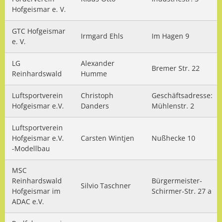
Hofgeismar e. V.
GTC Hofgeismar
Irmgard Ehls
Im Hagen 9
e. V.
LG
Alexander
Bremer Str. 22
Reinhardswald
Humme
Luftsportverein
Christoph
Geschäftsadresse:
Hofgeismar e.V.
Danders
Mühlenstr. 2
Luftsportverein
Hofgeismar e.V.
Carsten Wintjen
Nußhecke 10
-Modellbau
MSC
Reinhardswald
Bürgermeister-
Silvio Taschner
Hofgeismar im
Schirmer-Str. 27 a
ADAC e.V.