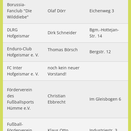
Borussia-
Bürgerversammlungen
Dorfgemeinschaftshäuser
Städtische Gremien
Natur erleben
Bauleitplanung
Fanclub "Die
Olaf Dörr
Eichenweg 3
Wilddiebe"
Haushaltsplan & Jahresabschluss
Stagemobil
Schwimmbäder
Planung & Bauen
DLRG
Bgm.-Hottejan-
KOMPaSS
Dirk Schneider
Wasseranalyse
Märchen & Sagen
Lokales Bündnis "Wir für Hofgeismar"
Hofgeismar
Str. 14
Ortsrecht
Energieberatung
Märchenakademie
Enduro-Club
Bau & Gewerbeflächen
Thomas Börsch
Bergstr. 12
Hofgeismar e. V.
Ratsinformation
Trauungen
Stadtplan
Dorfentwicklung
FC Inter
noch kein neuer
Hinweisgeberschutzgesetz
Hofgeismar e. V.
Vorstand!
Anmietung von Räumlichkeiten
Unterkunft und Gastronomie
Stadtentwicklung
Förderverein
Vereine
Lärmaktionsplanung
des
Christian
Im Gleisbogen 6
Fußballsports
Ebbrecht
Hochwasser & Starkregen
Hümme e.V.
Klima & Umwelt
Fußball-
Förderverein
Klaus Otto
Industriestr. 3