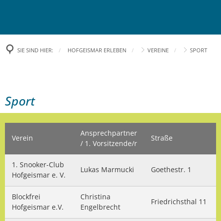
RATHAUS
RUNDUM VERSORGT
Bürgermeister
SIE SIND HIER:
HOFGEISMAR ERLEBEN
VEREINE
SPORT
KURZ & BÜNDIG
Öffnungszeiten
Abfallentsorgung
HOFGEISMAR ERLEBEN
Öffentliche Bekanntmachungen
Stadtbücherei
Zahlen und Fakten
Sport
Sport
Pressemitteilungen
WIRTSCHAFT & BAUEN
Kinder- und Jugendlichenbetreuung
Kirchen
Besondere Tipps
Ansprechpartner
Digitales Rathaus
Fundbüro
Verein
Straße
Ortsteile
Tourismus
Förderprogramme
/ 1. Vorsitzende/r
Stellenausschreibung
Stadtbus
Stadtgeschichte
Veranstaltungen
1. Snooker-Club
Städtische Ausschreibungen
Lukas Marmucki
Goethestr. 1
Hofgeismar e. V.
Bürgerpreis
Notdienste
Stadt-Logo
Kooperationspartner
Städtische Versteigerungen
Blockfrei
Christina
Friedrichsthal 11
Bürgerservice
Hofgeismar e.V.
Engelbrecht
Feuerwehren
Städtepartnerschaft
Museen
Aktuelle Bauprojekte