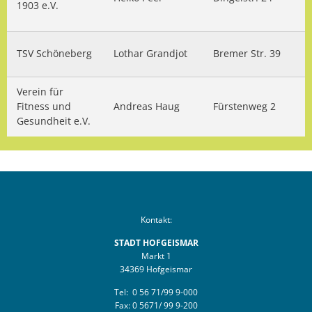
1903 e.V.
TSV Schöneberg
Lothar Grandjot
Bremer Str. 39
Verein für
Fitness und
Andreas Haug
Fürstenweg 2
Gesundheit e.V.
Kontakt:
STADT HOFGEISMAR
Markt 1
34369 Hofgeismar
Tel: 0 56 71/99 9-000
Fax: 0 5671/ 99 9-200