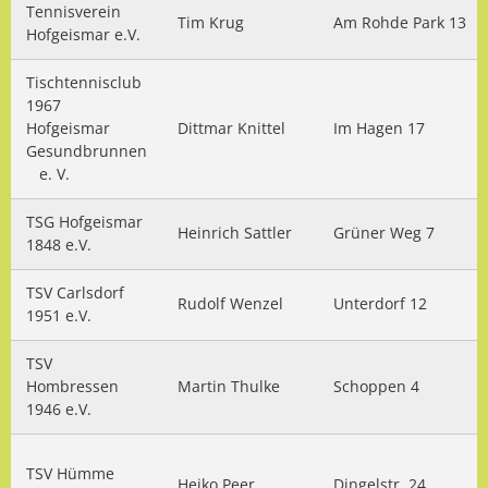
Tennisverein
Tim Krug
Am Rohde Park 13
Hofgeismar e.V.
Tischtennisclub
1967
Hofgeismar
Dittmar Knittel
Im Hagen 17
Gesundbrunnen
e. V.
TSG Hofgeismar
Heinrich Sattler
Grüner Weg 7
1848 e.V.
TSV Carlsdorf
Rudolf Wenzel
Unterdorf 12
1951 e.V.
TSV
Hombressen
Martin Thulke
Schoppen 4
1946 e.V.
TSV Hümme
Heiko Peer
Dingelstr. 24