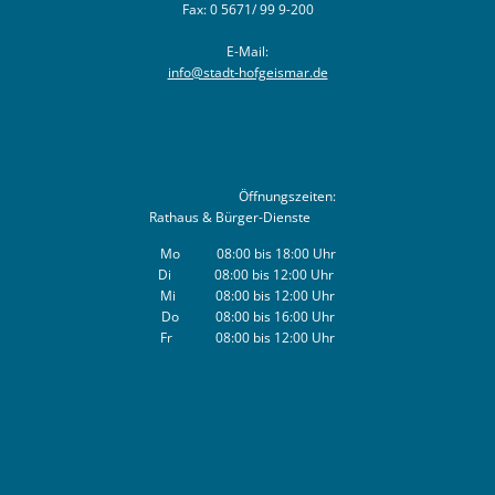
Fax: 0 5671/ 99 9-200
Bürgerversammlungen
Dorfgemeinschaftshäuser
Städtische Gremien
Natur erleben
Bauleitplanung
E-Mail:
Haushaltsplan & Jahresabschluss
Stagemobil
info@stadt-hofgeismar.de
Schwimmbäder
Planung & Bauen
KOMPaSS
Wasseranalyse
Märchen & Sagen
Lokales Bündnis "Wir für Hofgeismar"
Ortsrecht
Energieberatung
Märchenakademie
Bau & Gewerbeflächen
Öffnungszeiten:
Rathaus & Bürger-Dienste
Ratsinformation
Trauungen
Stadtplan
Dorfentwicklung
Mo 08:00 bis 18:00 Uhr
Di 08:00 bis 12:00 Uhr
Hinweisgeberschutzgesetz
Anmietung von Räumlichkeiten
Unterkunft und Gastronomie
Stadtentwicklung
Mi 08:00 bis 12:00 Uhr
Do 08:00 bis 16:00 Uhr
Fr 08:00 bis 12:00 Uhr
Vereine
Lärmaktionsplanung
Hochwasser & Starkregen
Klima & Umwelt