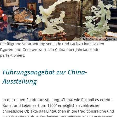
Bürgerversammlungen
Dorfgemeinschaftshäuser
Städtische Gremien
Natur erleben
Bauleitplanung
Haushaltsplan & Jahresabschluss
Stagemobil
Schwimmbäder
Planung & Bauen
KOMPaSS
Wasseranalyse
Märchen & Sagen
Lokales Bündnis "Wir für Hofgeismar"
© Stadtmuseum Hofgeismar
Ortsrecht
Energieberatung
Märchenakademie
Die filigrane Verarbeitung von Jade und Lack zu kunstvollen
Bau & Gewerbeflächen
Figuren und Gefäßen wurde in China über Jahrtausende
Ratsinformation
Trauungen
perfektioniert.
Stadtplan
Dorfentwicklung
Hinweisgeberschutzgesetz
Anmietung von Räumlichkeiten
Unterkunft und Gastronomie
Stadtentwicklung
Führungsangebot zur China-
Ausstellung
Vereine
Lärmaktionsplanung
Hochwasser & Starkregen
In der neuen Sonderausstellung „China, wie Rocholl es erlebte.
Kunst und Lebensart um 1900“ ermöglichen zahlreiche
Klima & Umwelt
chinesische Objekte das Eintauchen in die traditionsreiche und
vielschichtige Kultur des fernen und mittlerweile vergangenen