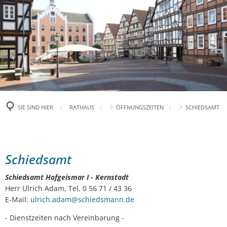
RATHAUS
RUNDUM VERSORGT
Bürgermeister
KURZ & BÜNDIG
Öffnungszeiten
Abfallentsorgung
HOFGEISMAR ERLEBEN
Öffentliche Bekanntmachungen
Stadtbücherei
Zahlen und Fakten
SIE SIND HIER:
RATHAUS
ÖFFNUNGSZEITEN
SCHIEDSAMT
Pressemitteilungen
WIRTSCHAFT & BAUEN
Kinder- und Jugendlichenbetreuung
Kirchen
Besondere Tipps
Digitales Rathaus
Fundbüro
Ortsteile
Tourismus
Förderprogramme
Schiedsamt
Schiedsamt
Stellenausschreibung
Stadtbus
Stadtgeschichte
Veranstaltungen
Städtische Ausschreibungen
Schiedsamt Hofgeismar I - Kernstadt
Bürgerpreis
Herr Ulrich Adam, Tel. 0 56 71 / 43 36
Notdienste
Stadt-Logo
Kooperationspartner
Städtische Versteigerungen
E-Mail:
ulrich.adam@schiedsmann.de
Bürgerservice
Feuerwehren
Städtepartnerschaft
Museen
Aktuelle Bauprojekte
- Dienstzeiten nach Vereinbarung -