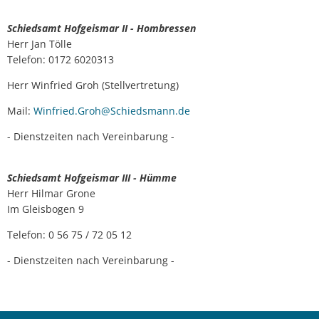
Bürgerversammlungen
Dorfgemeinschaftshäuser
Städtische Gremien
Natur erleben
Bauleitplanung
Schiedsamt Hofgeismar II - Hombressen
Herr Jan Tölle
Haushaltsplan & Jahresabschluss
Stagemobil
Schwimmbäder
Planung & Bauen
Telefon: 0172 6020313
KOMPaSS
Wasseranalyse
Märchen & Sagen
Herr Winfried Groh (Stellvertretung)
Lokales Bündnis "Wir für Hofgeismar"
Mail:
Winfried.Groh@Schiedsmann.de
Ortsrecht
Energieberatung
Märchenakademie
Bau & Gewerbeflächen
- Dienstzeiten nach Vereinbarung -
Ratsinformation
Trauungen
Stadtplan
Dorfentwicklung
Schiedsamt Hofgeismar III - Hümme
Hinweisgeberschutzgesetz
Anmietung von Räumlichkeiten
Unterkunft und Gastronomie
Stadtentwicklung
Herr Hilmar Grone
Im Gleisbogen 9
Vereine
Lärmaktionsplanung
Telefon: 0 56 75 / 72 05 12
Hochwasser & Starkregen
- Dienstzeiten nach Vereinbarung -
Klima & Umwelt