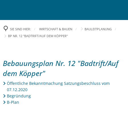
RATHAUS
RUNDUM VERSORGT
Bürgermeister
SIE SIND HIER:
WIRTSCHAFT & BAUEN
BAULEITPLANUNG
BP NR. 12 "BADTRIFT/AUF DEM KÖPPER"
KURZ & BÜNDIG
Öffnungszeiten
Abfallentsorgung
HOFGEISMAR ERLEBEN
Öffentliche Bekanntmachungen
Stadtbücherei
Zahlen und Fakten
BP
Bebauungsplan Nr. 12 "Badtrift/Auf
Pressemitteilungen
WIRTSCHAFT & BAUEN
Kinder- und Jugendlichenbetreuung
Kirchen
Besondere Tipps
Nr.
dem Köpper"
Digitales Rathaus
Fundbüro
Ortsteile
12
Tourismus
Förderprogramme
Öffentliche Bekanntmachung Satzungsbeschluss vom
07.12.2020
"Badtrift/Auf
Stellenausschreibung
Stadtbus
Stadtgeschichte
Veranstaltungen
Städtische Ausschreibungen
Begründung
dem
B-Plan
Bürgerpreis
Notdienste
Stadt-Logo
Kooperationspartner
Städtische Versteigerungen
Köpper"
Bürgerservice
Feuerwehren
Städtepartnerschaft
Museen
Aktuelle Bauprojekte