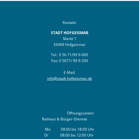
Bürgerversammlungen
Dorfgemeinschaftshäuser
Städtische Gremien
Natur erleben
Bauleitplanung
Haushaltsplan & Jahresabschluss
Stagemobil
Schwimmbäder
Kontakt:
Planung & Bauen
STADT HOFGEISMAR
KOMPaSS
Wasseranalyse
Märchen & Sagen
Lokales Bündnis "Wir für Hofgeismar"
Markt 1
34369 Hofgeismar
Ortsrecht
Energieberatung
Märchenakademie
Bau & Gewerbeflächen
Tel: 0 56 71/99 9-000
Fax: 0 5671/ 99 9-200
Ratsinformation
Trauungen
Stadtplan
Dorfentwicklung
E-Mail:
Hinweisgeberschutzgesetz
info@stadt-hofgeismar.de
Anmietung von Räumlichkeiten
Unterkunft und Gastronomie
Stadtentwicklung
Vereine
Lärmaktionsplanung
Hochwasser & Starkregen
Öffnungszeiten:
Rathaus & Bürger-Dienste
Klima & Umwelt
Mo 08:00 bis 18:00 Uhr
Di 08:00 bis 12:00 Uhr